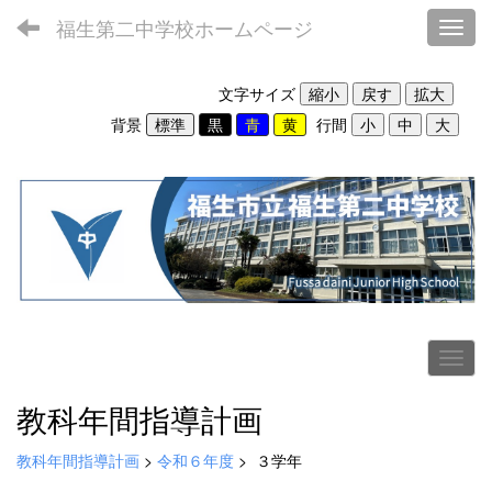
福生第二中学校ホームページ
Toggl
文字サイズ
背景
行間
教科年間指導計画
教科年間指導計画
>
令和６年度
>
３学年