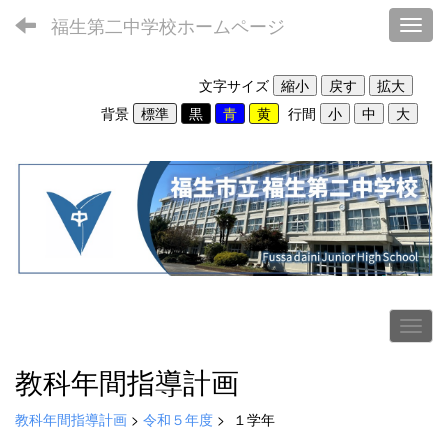
福生第二中学校ホームページ
Toggl
文字サイズ
背景
行間
教科年間指導計画
教科年間指導計画
>
令和５年度
>
１学年