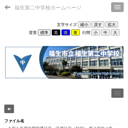
福生第二中学校ホームページ
Toggl
文字サイズ
背景
行間
ファイル名
令和５年度年間指導計画・評価計画（技術） 第２学年.pdf