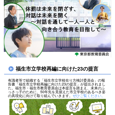
福生市立学校再編に向けた23の提言
有識者等で組織する「福生市立学校在り方検討委員会」の報
告書「福生市立学校再編に向けた23の提言」が提出されまし
た。福生市・福生市教育委員会は本提言を踏まえ、未来のふ
っさっ子のために、50年先を見据えた市立学校のあるべき姿
の具現化に向けて取り組んでいきます。
ぜひご覧ください。