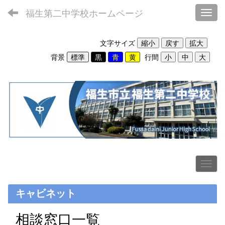
福生第二中学校ホームページ
Toggl
文字サイズ
背景
行間
キャビネット
相談窓口一覧