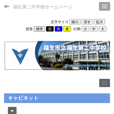
福生第二中学校ホームページ
Toggl
文字サイズ
背景
行間
キャビネット