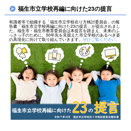
福生市立学校再編に向けた23の提言
有識者等で組織する「福生市立学校在り方検討委員会」の報
告書「福生市立学校再編に向けた23の提言」が提出されまし
た。福生市・福生市教育委員会は本提言を踏まえ、未来のふ
っさっ子のために、50年先を見据えた市立学校のあるべき姿
の具現化に向けて取り組んでいきます。
ぜひご覧ください。