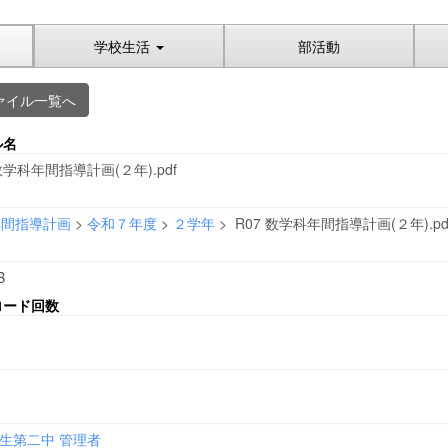
学校生活
部活動
ァイル一覧へ
ル名
 数学科年間指導計画(２年).pdf
年間指導計画
>
令和７年度
>
２学年
>
R07 数学科年間指導計画(２年).pd
B
ロード回数
生第二中 管理者