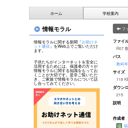
ホーム
学校案内
情報モラル
フ
ファイ
情報モラルに関する新聞「
お助けネ
ット通信
」をWeb上でご覧いただけ
R07
ます。
パス
子供たちがインターネットを安全に
教科
活用するためには、保護者の方々が
情報モラルに関する知識をもってお
サイズ
くことが大切です。是非ご覧いただ
き、ご家族で情報モラルについて話
118 K
し合ってみてください。
ダウン
215
説明
作成者
福