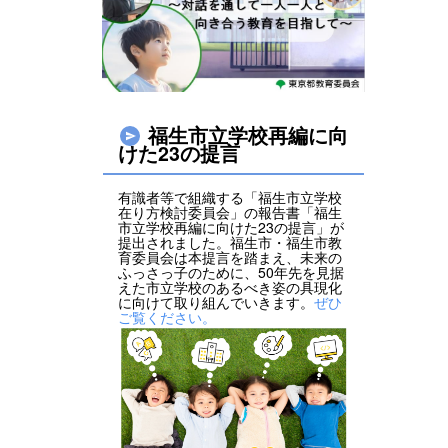
福生市立学校再編に向
けた23の提言
有識者等で組織する「福生市立学校
在り方検討委員会」の報告書「福生
市立学校再編に向けた23の提言」が
提出されました。福生市・福生市教
育委員会は本提言を踏まえ、未来の
ふっさっ子のために、50年先を見据
えた市立学校のあるべき姿の具現化
に向けて取り組んでいきます。
ぜひ
ご覧ください。