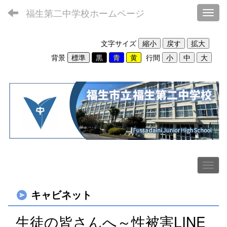
福生第二中学校ホームページ
Toggl
文字サイズ
背景
行間
キャビネット
生徒の皆さんへ～性被害LINE