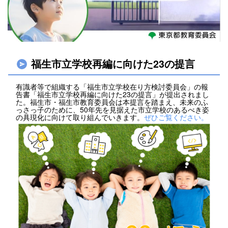
福生市立学校再編に向けた23の提言
有識者等で組織する「福生市立学校在り方検討委員会」の報
告書「福生市立学校再編に向けた23の提言」が提出されまし
た。福生市・福生市教育委員会は本提言を踏まえ、未来のふ
っさっ子のために、50年先を見据えた市立学校のあるべき姿
の具現化に向けて取り組んでいきます。
ぜひご覧ください。