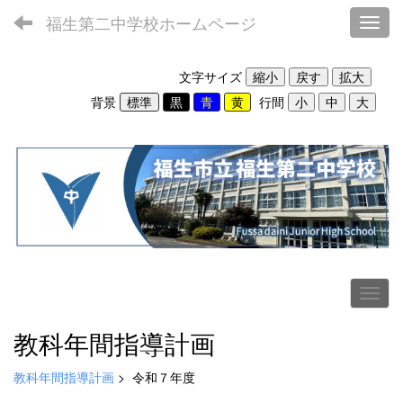
福生第二中学校ホームページ
Toggl
文字サイズ
背景
行間
教科年間指導計画
教科年間指導計画
>
令和７年度