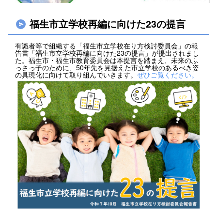
福生市立学校再編に向けた23の提言
有識者等で組織する「福生市立学校在り方検討委員会」の報
告書「福生市立学校再編に向けた23の提言」が提出されまし
た。福生市・福生市教育委員会は本提言を踏まえ、未来のふ
っさっ子のために、50年先を見据えた市立学校のあるべき姿
の具現化に向けて取り組んでいきます。
ぜひご覧ください。