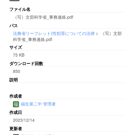
ファイル名
（写）文部科学省_事務連絡.pdf
パス
法務省リーフレット(性犯罪についての法律
>
（写）文部
科学省_事務連絡.pdf
サイズ
75 KB
ダウンロード回数
850
説明
作成者
福生第二中 管理者
作成日
2023/12/14
更新者