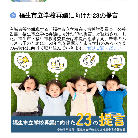
福生市立学校再編に向けた23の提言
有識者等で組織する「福生市立学校在り方検討委員会」の報
告書「福生市立学校再編に向けた23の提言」が提出されまし
た。福生市・福生市教育委員会は本提言を踏まえ、未来のふ
っさっ子のために、50年先を見据えた市立学校のあるべき姿
の具現化に向けて取り組んでいきます。
ぜひご覧ください。