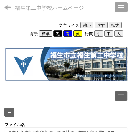
福生第二中学校ホームページ
Toggl
文字サイズ
背景
行間
ファイル名
令和６年度年間指導計画・評価計画（数学）第１学年.pdf