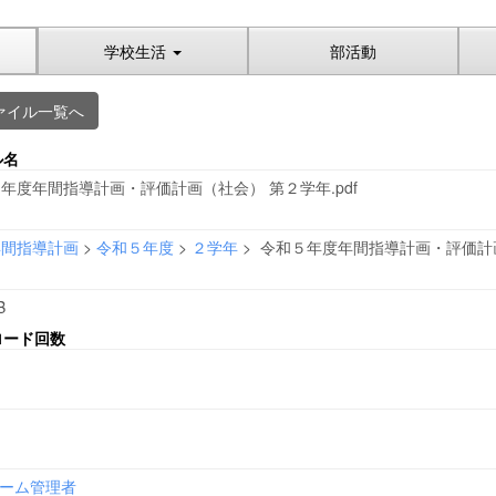
学校生活
部活動
ァイル一覧へ
ル名
年度年間指導計画・評価計画（社会） 第２学年.pdf
年間指導計画
>
令和５年度
>
２学年
>
令和５年度年間指導計画・評価計画（
B
ロード回数
ーム管理者