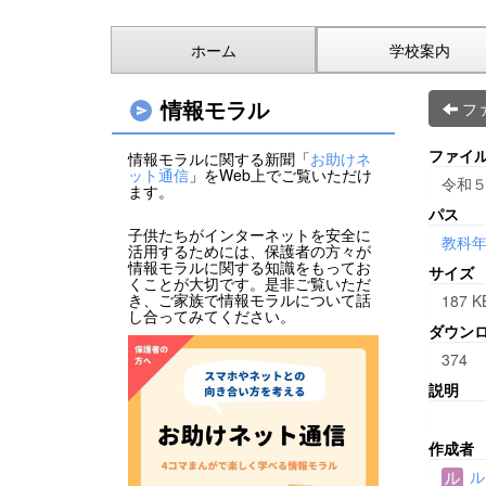
ホーム
学校案内
情報モラル
フ
ファイ
情報モラルに関する新聞「
お助けネ
ット通信
」をWeb上でご覧いただけ
令和５
ます。
パス
子供たちがインターネットを安全に
教科
活用するためには、保護者の方々が
情報モラルに関する知識をもってお
サイズ
くことが大切です。是非ご覧いただ
き、ご家族で情報モラルについて話
187 K
し合ってみてください。
ダウン
374
説明
作成者
ル