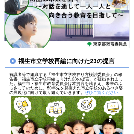
福生市立学校再編に向けた23の提言
有識者等で組織する「福生市立学校在り方検討委員会」の報
告書「福生市立学校再編に向けた23の提言」が提出されまし
た。福生市・福生市教育委員会は本提言を踏まえ、未来のふ
っさっ子のために、50年先を見据えた市立学校のあるべき姿
の具現化に向けて取り組んでいきます。
ぜひご覧ください。