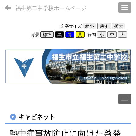
福生第二中学校ホームページ
Toggl
文字サイズ
背景
行間
キャビネット
熱中症事故防止に向けた啓発